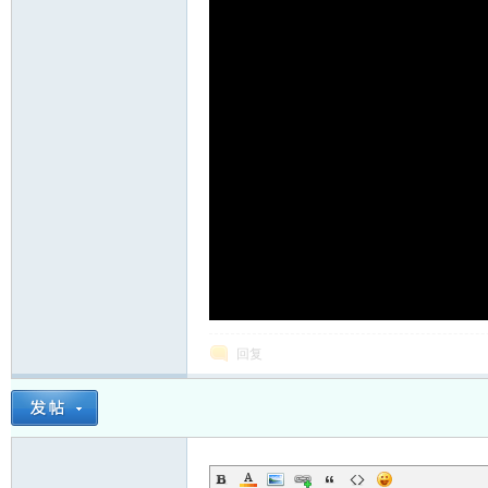
课程价格：135同好币
购买视频
坛
_
回复